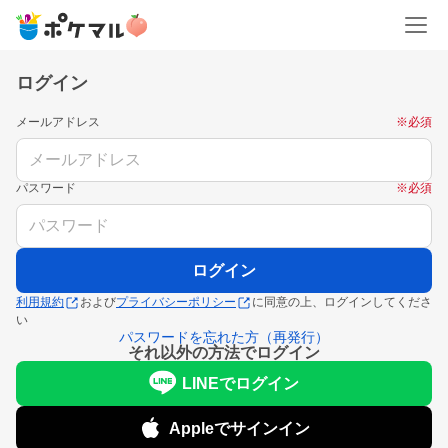
ログイン
メールアドレス
※必須
パスワード
※必須
ログイン
利用規約
および
プライバシーポリシー
に同意の上、
ログインしてくださ
い
パスワードを忘れた方（再発行）
それ以外の方法でログイン
LINEでログイン
Appleでサインイン