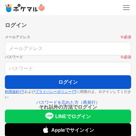
ログイン
メールアドレス
※必須
パスワード
※必須
ログイン
利用規約
および
プライバシーポリシー
に同意の上、
ログインしてくださ
い
パスワードを忘れた方（再発行）
それ以外の方法でログイン
LINEでログイン
Appleでサインイン