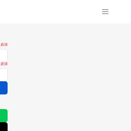
※必須
※必須