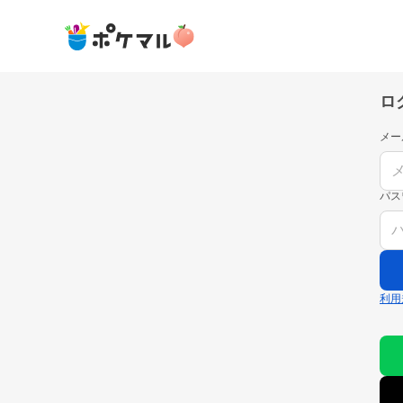
ロ
メー
パス
利用