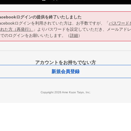
acebookログインの提供を終了いたしました
acebookログインを利用されていた方は、お手数ですが、「
パスワード
忘れた方（再発行）
」よりパスワードを設定していただき、メールアド
スでのログインをお願いいたします。（
詳細
）
アカウントをお持ちでない方
新規会員登録
Copyright 2026 Ame Kaze Taiyo, Inc.