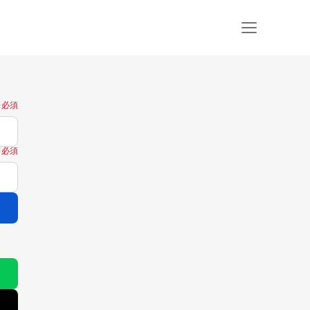
※必須
※必須