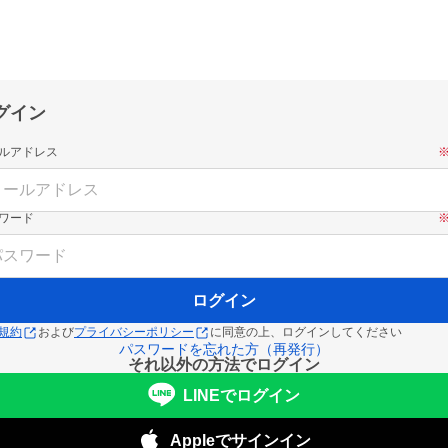
グイン
ルアドレス
ワード
ログイン
規約
および
プライバシーポリシー
に同意の上、
ログインしてください
パスワードを忘れた方（再発行）
それ以外の方法でログイン
LINEでログイン
Appleでサインイン