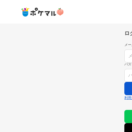
ロ
メー
パス
利用