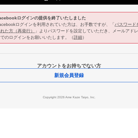
acebookログインの提供を終了いたしました
acebookログインを利用されていた方は、お手数ですが、「
パスワード
忘れた方（再発行）
」よりパスワードを設定していただき、メールアド
スでのログインをお願いいたします。（
詳細
）
アカウントをお持ちでない方
新規会員登録
Copyright 2026 Ame Kaze Taiyo, Inc.