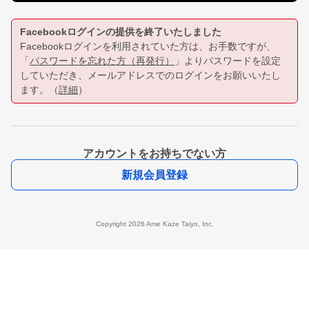
Facebookログインの提供を終了いたしました
Facebookログインを利用されていた方は、お手数ですが、
「
パスワードを忘れた方（再発行）
」よりパスワードを設定
していただき、メールアドレスでのログインをお願いいたし
ます。（
詳細
）
アカウントをお持ちでない方
新規会員登録
Copyright 2026 Ame Kaze Taiyo, Inc.