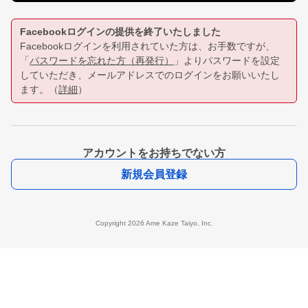
Facebookログインの提供を終了いたしました
Facebookログインを利用されていた方は、お手数ですが、
「
パスワードを忘れた方（再発行）
」よりパスワードを設定
していただき、メールアドレスでのログインをお願いいたし
ます。（
詳細
）
アカウントをお持ちでない方
新規会員登録
Copyright 2026 Ame Kaze Taiyo, Inc.