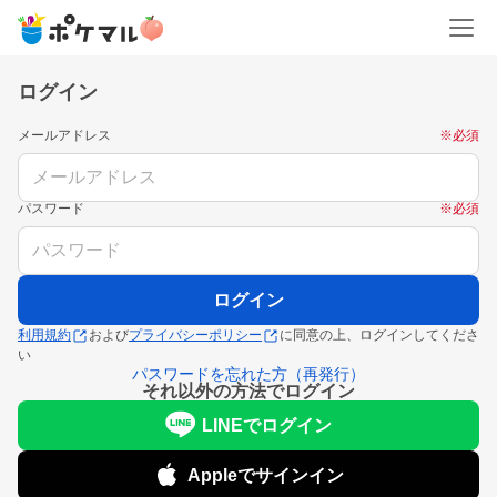
ログイン
メールアドレス
※必須
パスワード
※必須
ログイン
利用規約
および
プライバシーポリシー
に同意の上、
ログインしてくださ
い
パスワードを忘れた方（再発行）
それ以外の方法でログイン
LINEでログイン
Appleでサインイン