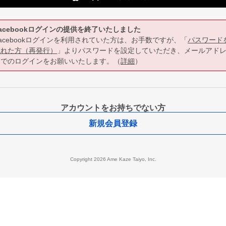
acebookログインの提供を終了いたしました
acebookログインを利用されていた方は、お手数ですが、「
パスワード
忘れた方（再発行）
」よりパスワードを設定していただき、メールアド
スでのログインをお願いいたします。（
詳細
）
アカウントをお持ちでない方
新規会員登録
Copyright 2026 Ame Kaze Taiyo, Inc.