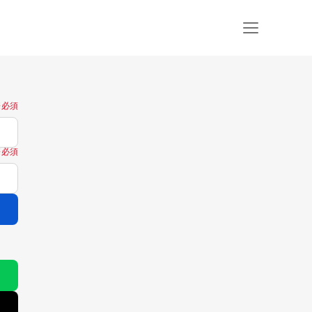
※必須
※必須