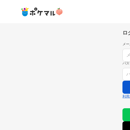
ロ
メー
パス
利用