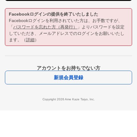
Facebookログインの提供を終了いたしました
Facebookログインを利用されていた方は、お手数ですが、
「
パスワードを忘れた方（再発行）
」よりパスワードを設定
していただき、メールアドレスでのログインをお願いいたし
ます。（
詳細
）
アカウントをお持ちでない方
新規会員登録
Copyright 2026 Ame Kaze Taiyo, Inc.