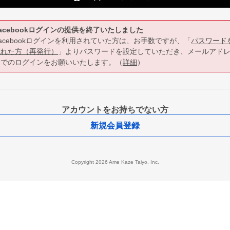
acebookログインの提供を終了いたしました
acebookログインを利用されていた方は、お手数ですが、「
パスワード
忘れた方（再発行）
」よりパスワードを設定していただき、メールアド
スでのログインをお願いいたします。（
詳細
）
アカウントをお持ちでない方
新規会員登録
Copyright 2026 Ame Kaze Taiyo, Inc.