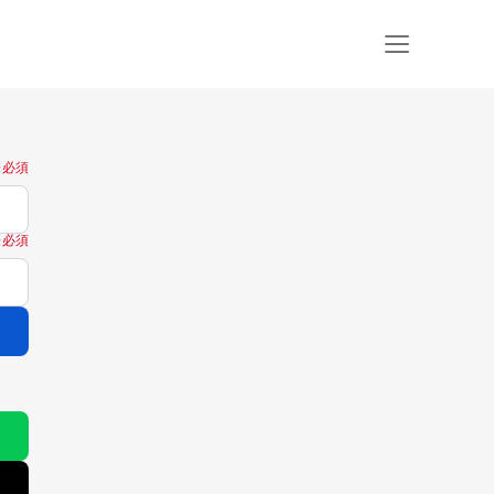
※必須
※必須