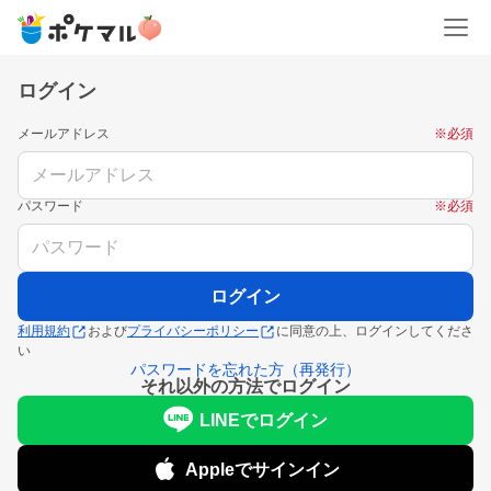
ログイン
メールアドレス
※必須
パスワード
※必須
ログイン
利用規約
および
プライバシーポリシー
に同意の上、
ログインしてくださ
い
パスワードを忘れた方（再発行）
それ以外の方法でログイン
LINEでログイン
Appleでサインイン