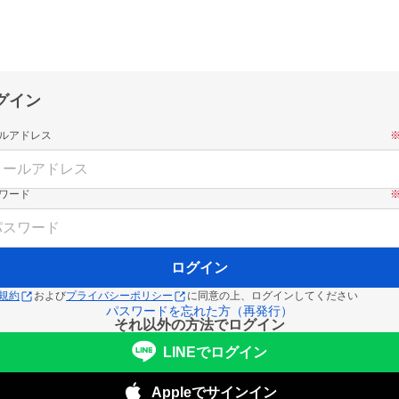
グイン
ルアドレス
ワード
ログイン
規約
および
プライバシーポリシー
に同意の上、
ログインしてください
パスワードを忘れた方（再発行）
それ以外の方法でログイン
LINEでログイン
Appleでサインイン