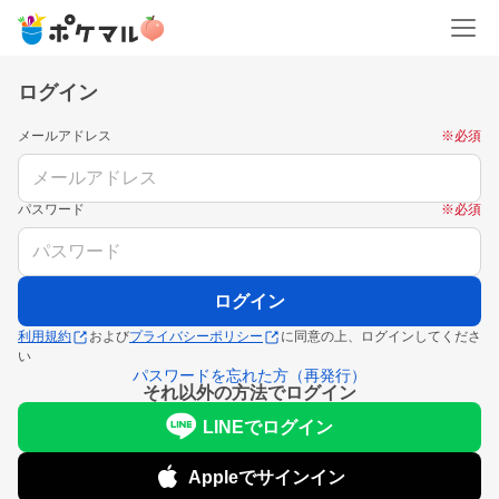
ログイン
メールアドレス
※必須
パスワード
※必須
ログイン
利用規約
および
プライバシーポリシー
に同意の上、
ログインしてくださ
い
パスワードを忘れた方（再発行）
それ以外の方法でログイン
LINEでログイン
Appleでサインイン