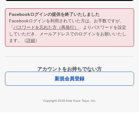
Facebookログインの提供を終了いたしました
Facebookログインを利用されていた方は、お手数ですが、
「
パスワードを忘れた方（再発行）
」よりパスワードを設定
していただき、メールアドレスでのログインをお願いいたし
ます。（
詳細
）
アカウントをお持ちでない方
新規会員登録
Copyright 2026 Ame Kaze Taiyo, Inc.