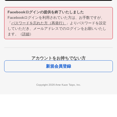
Facebookログインの提供を終了いたしました
Facebookログインを利用されていた方は、お手数ですが、
「
パスワードを忘れた方（再発行）
」よりパスワードを設定
していただき、メールアドレスでのログインをお願いいたし
ます。（
詳細
）
アカウントをお持ちでない方
新規会員登録
Copyright 2026 Ame Kaze Taiyo, Inc.