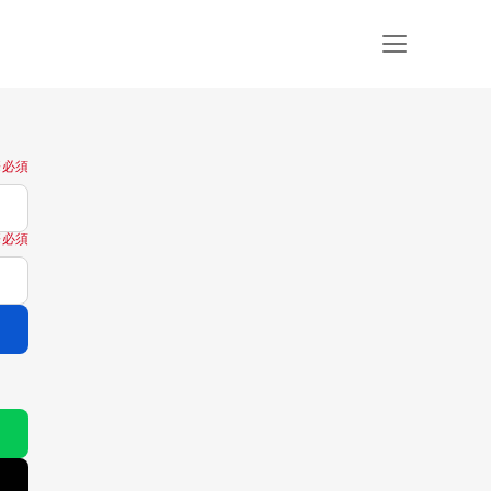
※必須
※必須