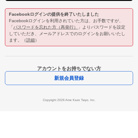
Facebookログインの提供を終了いたしました
Facebookログインを利用されていた方は、お手数ですが、
「
パスワードを忘れた方（再発行）
」よりパスワードを設定
していただき、メールアドレスでのログインをお願いいたし
ます。（
詳細
）
アカウントをお持ちでない方
新規会員登録
Copyright 2026 Ame Kaze Taiyo, Inc.