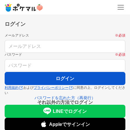
ログイン
メールアドレス
※必須
パスワード
※必須
ログイン
利用規約
および
プライバシーポリシー
に同意の上、
ログインしてくださ
い
パスワードを忘れた方（再発行）
それ以外の方法でログイン
LINEでログイン
Appleでサインイン