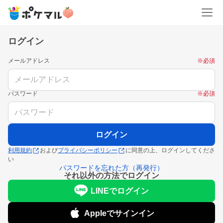
ログイン
メールアドレス
※必須
パスワード
※必須
ログイン
利用規約
および
プライバシーポリシー
に同意の上、
ログインしてくださ
い
パスワードを忘れた方（再発行）
それ以外の方法でログイン
LINEでログイン
Appleでサインイン