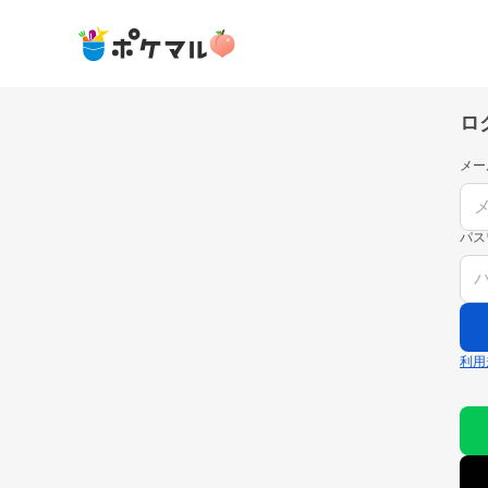
ロ
メー
パス
利用