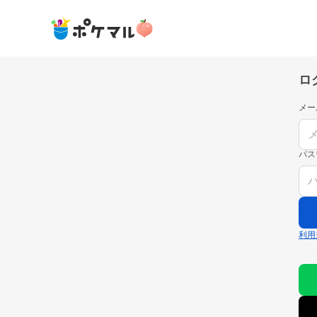
ロ
メー
パス
利用