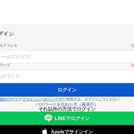
グイン
ルアドレス
ワード
ログイン
規約
および
プライバシーポリシー
に同意の上、
ログインしてください
パスワードを忘れた方（再発行）
それ以外の方法でログイン
LINEでログイン
Appleでサインイン