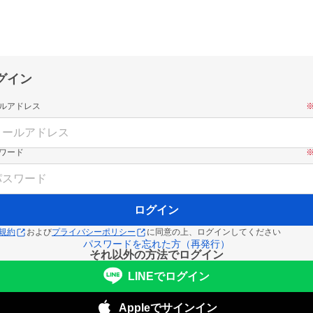
グイン
ルアドレス
ワード
ログイン
規約
および
プライバシーポリシー
に同意の上、
ログインしてください
パスワードを忘れた方（再発行）
それ以外の方法でログイン
LINEでログイン
Appleでサインイン