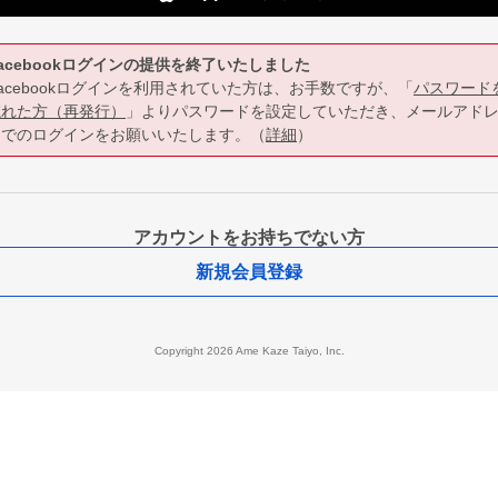
acebookログインの提供を終了いたしました
acebookログインを利用されていた方は、お手数ですが、「
パスワード
忘れた方（再発行）
」よりパスワードを設定していただき、メールアド
スでのログインをお願いいたします。（
詳細
）
アカウントをお持ちでない方
新規会員登録
Copyright 2026 Ame Kaze Taiyo, Inc.