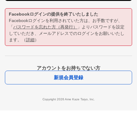
Facebookログインの提供を終了いたしました
Facebookログインを利用されていた方は、お手数ですが、
「
パスワードを忘れた方（再発行）
」よりパスワードを設定
していただき、メールアドレスでのログインをお願いいたし
ます。（
詳細
）
アカウントをお持ちでない方
新規会員登録
Copyright 2026 Ame Kaze Taiyo, Inc.