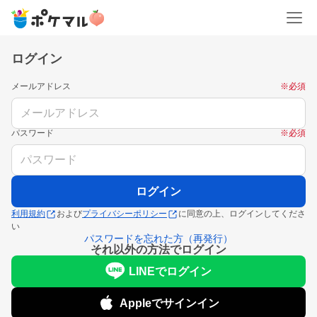
ログイン
メールアドレス
※必須
パスワード
※必須
ログイン
利用規約
および
プライバシーポリシー
に同意の上、
ログインしてくださ
い
パスワードを忘れた方（再発行）
それ以外の方法でログイン
LINEでログイン
Appleでサインイン