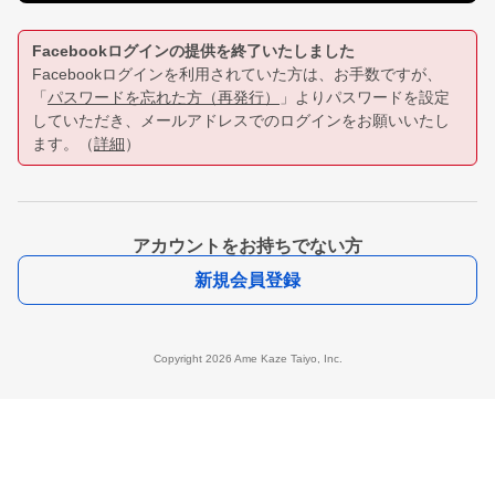
Facebookログインの提供を終了いたしました
Facebookログインを利用されていた方は、お手数ですが、
「
パスワードを忘れた方（再発行）
」よりパスワードを設定
していただき、メールアドレスでのログインをお願いいたし
ます。（
詳細
）
アカウントをお持ちでない方
新規会員登録
Copyright 2026 Ame Kaze Taiyo, Inc.