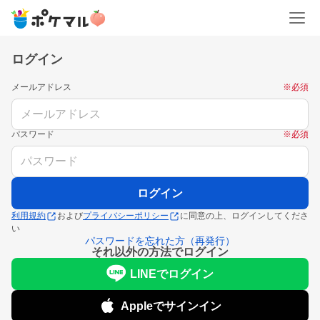
ログイン
メールアドレス
※必須
パスワード
※必須
ログイン
利用規約
および
プライバシーポリシー
に同意の上、
ログインしてくださ
い
パスワードを忘れた方（再発行）
それ以外の方法でログイン
LINEでログイン
Appleでサインイン