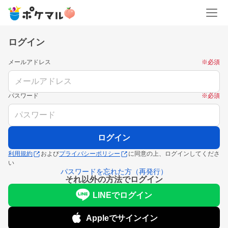
ログイン
メールアドレス
※必須
パスワード
※必須
ログイン
利用規約
および
プライバシーポリシー
に同意の上、
ログインしてくださ
い
パスワードを忘れた方（再発行）
それ以外の方法でログイン
LINEでログイン
Appleでサインイン