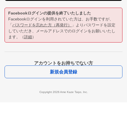
Facebookログインの提供を終了いたしました
Facebookログインを利用されていた方は、お手数ですが、
「
パスワードを忘れた方（再発行）
」よりパスワードを設定
していただき、メールアドレスでのログインをお願いいたし
ます。（
詳細
）
アカウントをお持ちでない方
新規会員登録
Copyright 2026 Ame Kaze Taiyo, Inc.