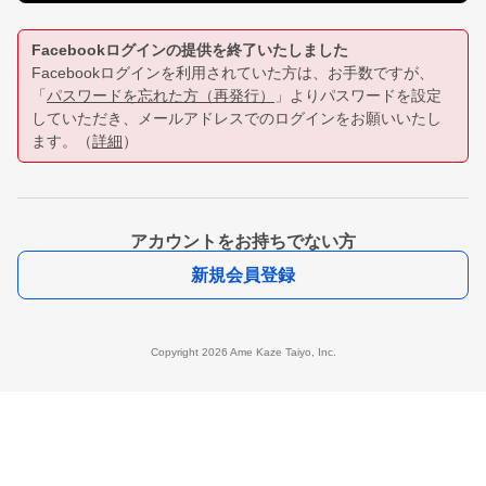
Facebookログインの提供を終了いたしました
Facebookログインを利用されていた方は、お手数ですが、
「
パスワードを忘れた方（再発行）
」よりパスワードを設定
していただき、メールアドレスでのログインをお願いいたし
ます。（
詳細
）
アカウントをお持ちでない方
新規会員登録
Copyright 2026 Ame Kaze Taiyo, Inc.