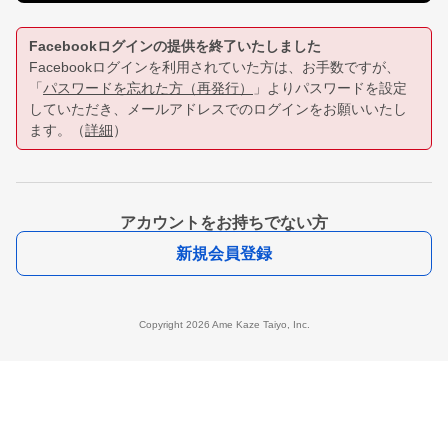
Facebookログインの提供を終了いたしました
Facebookログインを利用されていた方は、お手数ですが、
「
パスワードを忘れた方（再発行）
」よりパスワードを設定
していただき、メールアドレスでのログインをお願いいたし
ます。（
詳細
）
アカウントをお持ちでない方
新規会員登録
Copyright 2026 Ame Kaze Taiyo, Inc.