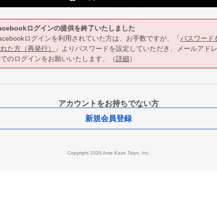
acebookログインの提供を終了いたしました
acebookログインを利用されていた方は、お手数ですが、「
パスワード
忘れた方（再発行）
」よりパスワードを設定していただき、メールアド
スでのログインをお願いいたします。（
詳細
）
アカウントをお持ちでない方
新規会員登録
Copyright 2026 Ame Kaze Taiyo, Inc.