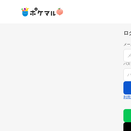
ロ
メー
パス
利用