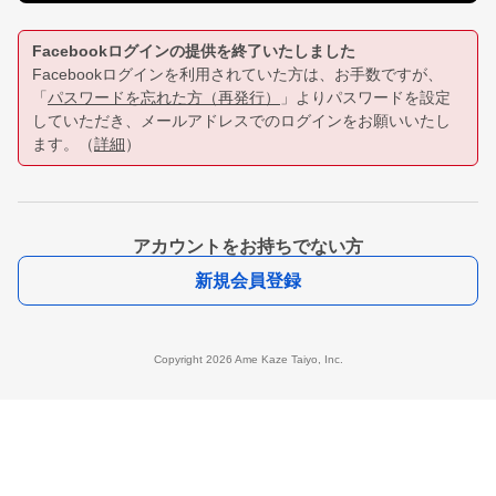
Facebookログインの提供を終了いたしました
Facebookログインを利用されていた方は、お手数ですが、
「
パスワードを忘れた方（再発行）
」よりパスワードを設定
していただき、メールアドレスでのログインをお願いいたし
ます。（
詳細
）
アカウントをお持ちでない方
新規会員登録
Copyright 2026 Ame Kaze Taiyo, Inc.