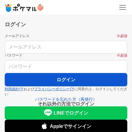
ログイン
メールアドレス
※必須
パスワード
※必須
ログイン
利用規約
および
プライバシーポリシー
に同意の上、
ログインしてくださ
い
パスワードを忘れた方（再発行）
それ以外の方法でログイン
LINEでログイン
Appleでサインイン