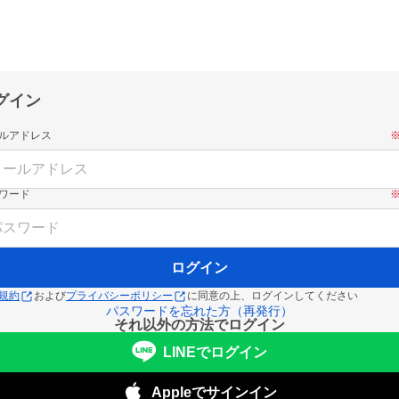
グイン
ルアドレス
ワード
ログイン
規約
および
プライバシーポリシー
に同意の上、
ログインしてください
パスワードを忘れた方（再発行）
それ以外の方法でログイン
LINEでログイン
Appleでサインイン