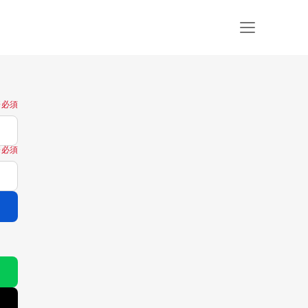
※必須
※必須