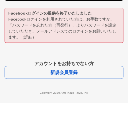
Facebookログインの提供を終了いたしました
Facebookログインを利用されていた方は、お手数ですが、
「
パスワードを忘れた方（再発行）
」よりパスワードを設定
していただき、メールアドレスでのログインをお願いいたし
ます。（
詳細
）
アカウントをお持ちでない方
新規会員登録
Copyright 2026 Ame Kaze Taiyo, Inc.