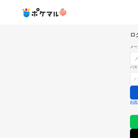
ロ
メー
パス
利用