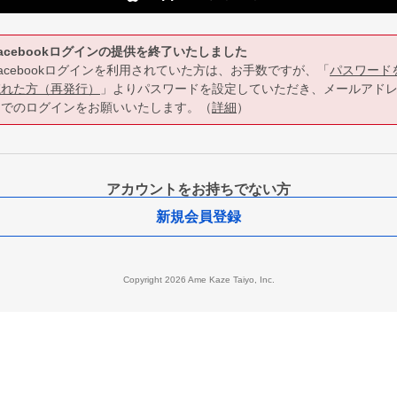
acebookログインの提供を終了いたしました
acebookログインを利用されていた方は、お手数ですが、「
パスワード
忘れた方（再発行）
」よりパスワードを設定していただき、メールアド
スでのログインをお願いいたします。（
詳細
）
アカウントをお持ちでない方
新規会員登録
Copyright 2026 Ame Kaze Taiyo, Inc.