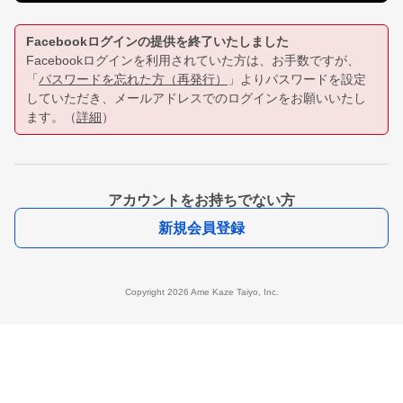
Facebookログインの提供を終了いたしました
Facebookログインを利用されていた方は、お手数ですが、
「
パスワードを忘れた方（再発行）
」よりパスワードを設定
していただき、メールアドレスでのログインをお願いいたし
ます。（
詳細
）
アカウントをお持ちでない方
新規会員登録
Copyright 2026 Ame Kaze Taiyo, Inc.