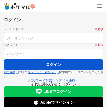
ログイン
メールアドレス
※必須
パスワード
※必須
ログイン
利用規約
および
プライバシーポリシー
に同意の上、
ログインしてくださ
い
パスワードを忘れた方（再発行）
それ以外の方法でログイン
LINEでログイン
Appleでサインイン