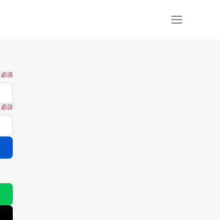
※必須
※必須