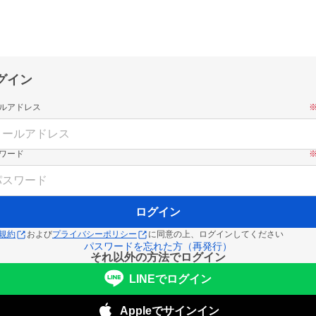
グイン
ルアドレス
ワード
ログイン
規約
および
プライバシーポリシー
に同意の上、
ログインしてください
パスワードを忘れた方（再発行）
それ以外の方法でログイン
LINEでログイン
Appleでサインイン