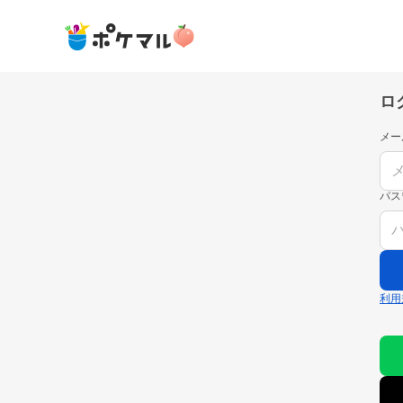
ロ
メー
パス
利用