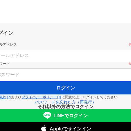
グイン
ルアドレス
ワード
ログイン
規約
および
プライバシーポリシー
に同意の上、
ログインしてください
パスワードを忘れた方（再発行）
それ以外の方法でログイン
LINEでログイン
Appleでサインイン