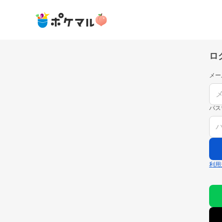
ロ
メー
パス
利用