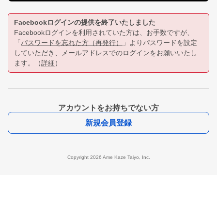
Facebookログインの提供を終了いたしました
Facebookログインを利用されていた方は、お手数ですが、
「
パスワードを忘れた方（再発行）
」よりパスワードを設定
していただき、メールアドレスでのログインをお願いいたし
ます。（
詳細
）
アカウントをお持ちでない方
新規会員登録
Copyright 2026 Ame Kaze Taiyo, Inc.