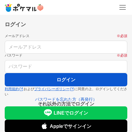
ログイン
メールアドレス
※必須
パスワード
※必須
ログイン
利用規約
および
プライバシーポリシー
に同意の上、
ログインしてくださ
い
パスワードを忘れた方（再発行）
それ以外の方法でログイン
LINEでログイン
Appleでサインイン