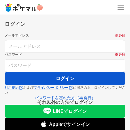
ログイン
メールアドレス
※必須
パスワード
※必須
ログイン
利用規約
および
プライバシーポリシー
に同意の上、
ログインしてくださ
い
パスワードを忘れた方（再発行）
それ以外の方法でログイン
LINEでログイン
Appleでサインイン