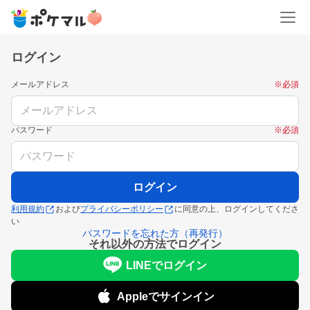
ログイン
メールアドレス
※必須
パスワード
※必須
ログイン
利用規約
および
プライバシーポリシー
に同意の上、
ログインしてくださ
い
パスワードを忘れた方（再発行）
それ以外の方法でログイン
LINEでログイン
Appleでサインイン