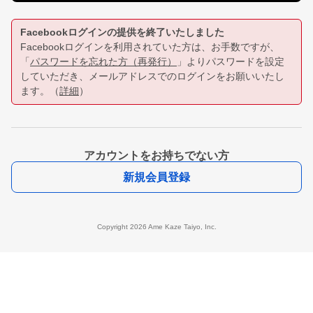
Facebookログインの提供を終了いたしました
Facebookログインを利用されていた方は、お手数ですが、
「
パスワードを忘れた方（再発行）
」よりパスワードを設定
していただき、メールアドレスでのログインをお願いいたし
ます。（
詳細
）
アカウントをお持ちでない方
新規会員登録
Copyright 2026 Ame Kaze Taiyo, Inc.