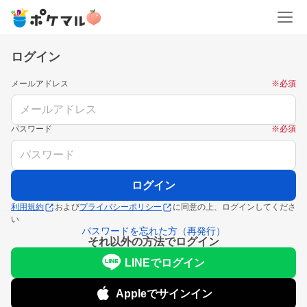
ログイン
メールアドレス
※必須
パスワード
※必須
ログイン
利用規約
および
プライバシーポリシー
に同意の上、
ログインしてくださ
い
パスワードを忘れた方（再発行）
それ以外の方法でログイン
LINEでログイン
Appleでサインイン