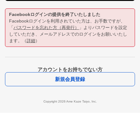
Facebookログインの提供を終了いたしました
Facebookログインを利用されていた方は、お手数ですが、
「
パスワードを忘れた方（再発行）
」よりパスワードを設定
していただき、メールアドレスでのログインをお願いいたし
ます。（
詳細
）
アカウントをお持ちでない方
新規会員登録
Copyright 2026 Ame Kaze Taiyo, Inc.