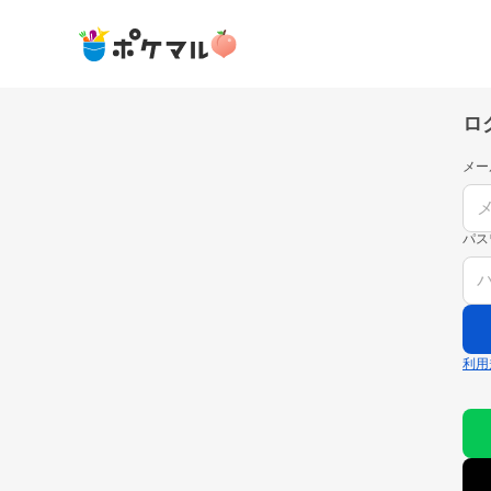
ロ
メー
パス
利用