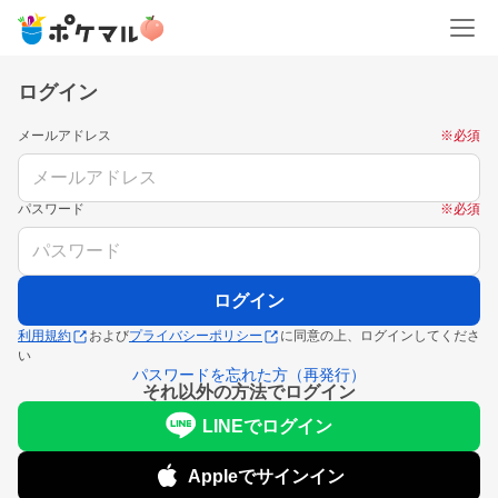
ログイン
メールアドレス
※必須
パスワード
※必須
ログイン
利用規約
および
プライバシーポリシー
に同意の上、
ログインしてくださ
い
パスワードを忘れた方（再発行）
それ以外の方法でログイン
LINEでログイン
Appleでサインイン