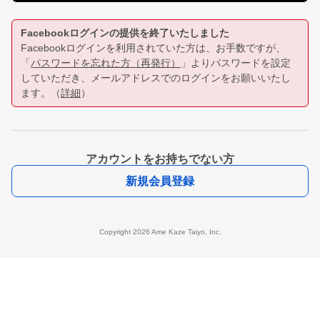
Facebookログインの提供を終了いたしました
Facebookログインを利用されていた方は、お手数ですが、
「
パスワードを忘れた方（再発行）
」よりパスワードを設定
していただき、メールアドレスでのログインをお願いいたし
ます。（
詳細
）
アカウントをお持ちでない方
新規会員登録
Copyright 2026 Ame Kaze Taiyo, Inc.