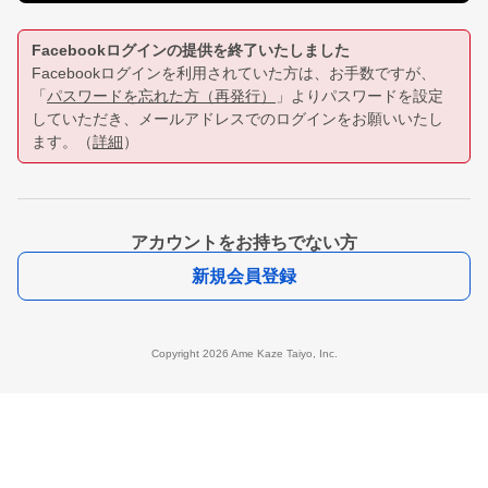
Facebookログインの提供を終了いたしました
Facebookログインを利用されていた方は、お手数ですが、
「
パスワードを忘れた方（再発行）
」よりパスワードを設定
していただき、メールアドレスでのログインをお願いいたし
ます。（
詳細
）
アカウントをお持ちでない方
新規会員登録
Copyright 2026 Ame Kaze Taiyo, Inc.