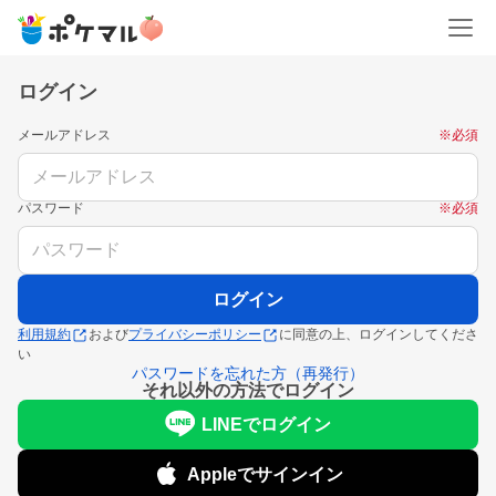
ログイン
メールアドレス
※必須
パスワード
※必須
ログイン
利用規約
および
プライバシーポリシー
に同意の上、
ログインしてくださ
い
パスワードを忘れた方（再発行）
それ以外の方法でログイン
LINEでログイン
Appleでサインイン